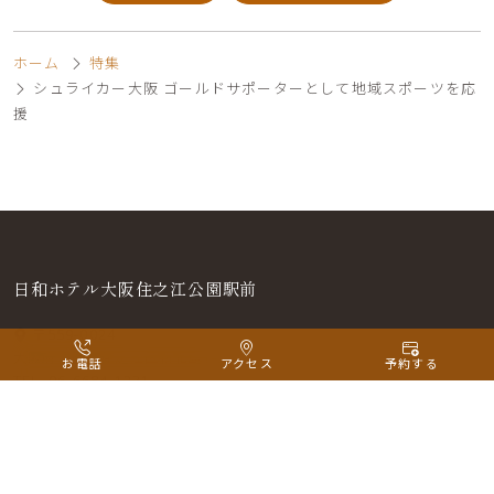
ホーム
特集
シュライカー大阪 ゴールドサポーターとして地域スポーツを応
援
日和ホテル大阪住之江公園駅前
〒559-0024
大阪府大阪市住之江区新北島1-2-1
お電話
アクセス
予約する
TEL.
06-6684-1231
日和ホテル大阪住之江公園駅前は、全客室10階以上・眺望抜群！夜はベイエ
リアやシティエリアの素敵な夜景を楽しめます。近隣に飲食店や天然温泉も
ある駅チカ・駅直結の立地で関西圏・大阪中心エリアへスムーズなアクセス
が魅力。観光・ビジネスの拠点としてご宿泊に最適な高層階ホテルです。